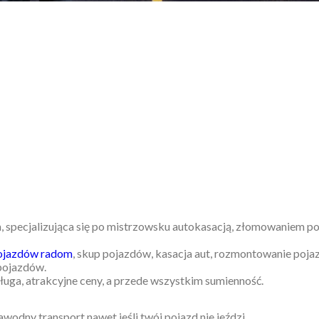
 specjalizująca się po mistrzowsku autokasacją, złomowaniem p
ojazdów radom
, skup pojazdów, kasacja aut, rozmontowanie poj
pojazdów.
ługa, atrakcyjne ceny, a przede wszystkim sumienność.
wodny transport nawet jeśli twój pojazd nie jeździ.